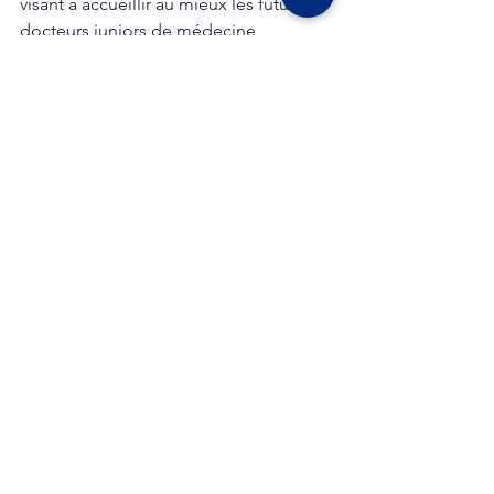
visant à accueillir au mieux les futurs 
docteurs juniors de médecine 
générale que ce soit au niveau 
pédagogique, clinique et humain.
La CPTS travaille également au 
développement d’actions de 
prévention afin de participer à la 
résilience du système de soins.
Cet aperçu, loin d’être exhaustif 
permet d’identifier la diversité des 
actions que la CPTS du Massif Vosgien 
peut porter !