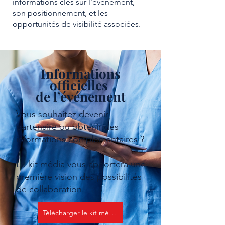
informations clés sur l’événement,
son positionnement, et les
opportunités de visibilité associées.
Informations
officielles
de l’événement
Vous souhaitez devenir
partenaire ou obtenir des
informations complémentaires ?
Le kit média vous apportera une
première vision des possibilités
de collaboration.
Télécharger le kit média