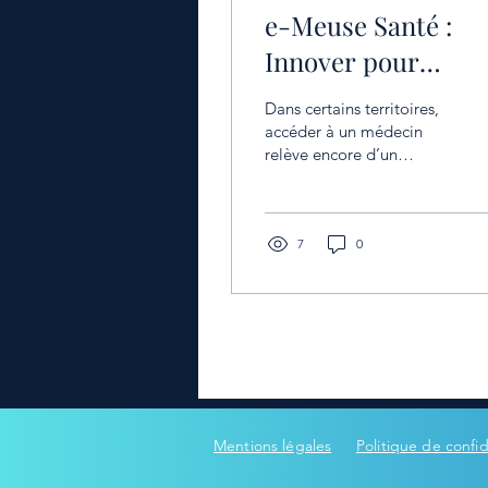
e-Meuse Santé :
Innover pour
faciliter l’accès au
Dans certains territoires,
soins en France
accéder à un médecin
relève encore d’un
équilibre fragile.
7
0
Mentions légales
Politique de confid