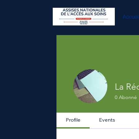
Accuei
La Ré
0
Abonné
Profile
Events