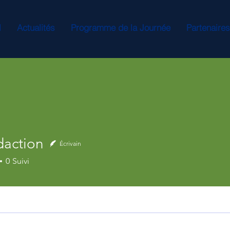
l
Actualités
Programme de la Journée
Partenaire
daction
Écrivain
0
Suivi