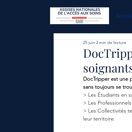
Accuei
25 juin
2 min de lecture
DocTrippe
soignants
DocTripper est une p
sans toujours se trou
> Les Étudiants en s
> Les Professionnels
> Les Collectivités te
leur territoire.