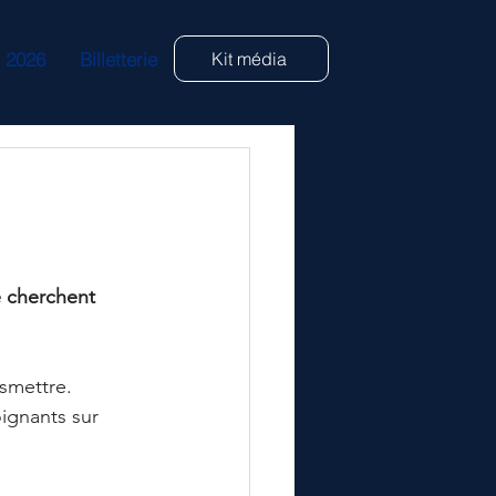
s 2026
Billetterie
Kit média
e cherchent 
nsmettre.
oignants sur 