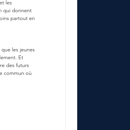
t les 
in qui donnent 
soins partout en 
 que les jeunes 
blement. Et 
re des futurs 
ace commun où 