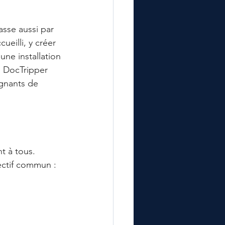
asse aussi par 
ueilli, y créer 
une installation 
, DocTripper 
ignants de 
nt à tous.
ectif commun : 