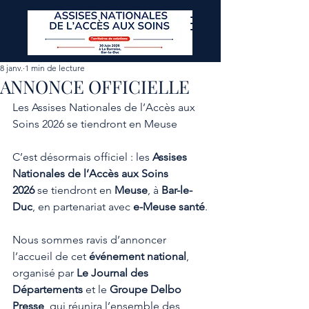
8 janv.
1 min de lecture
ANNONCE OFFICIELLE
Les Assises Nationales de l’Accès aux 
Soins 2026 se tiendront en Meuse
C’est désormais officiel : les 
Assises 
Nationales de l’Accès aux Soins 
2026
 se tiendront en 
Meuse
, à 
Bar-le-
Duc
, en partenariat avec 
e-Meuse santé
.
Nous sommes ravis d’annoncer 
l’accueil de cet 
événement national
, 
organisé par 
Le Journal des 
Départements
 et le 
Groupe Delbo 
Presse
, qui réunira l’ensemble des 